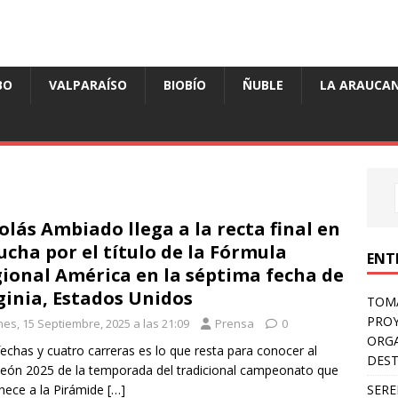
BO
VALPARAÍSO
BIOBÍO
ÑUBLE
LA ARAUCAN
olás Ambiado llega a la recta final en
lucha por el título de la Fórmula
ENT
ional América en la séptima fecha de
ginia, Estados Unidos
TOMÁ
PROY
nes, 15 Septiembre, 2025 a las 21:09
Prensa
0
ORGA
echas y cuatro carreras es lo que resta para conocer al
DES
ón 2025 de la temporada del tradicional campeonato que
SERE
nece a la Pirámide
[…]