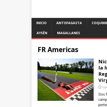
INICIO
ANTOFAGASTA
COQUIM
AYSÉN
MAGALLANES
FR Americas
Nic
la 
Reg
Vir
Lu
Dos f
campe
perte