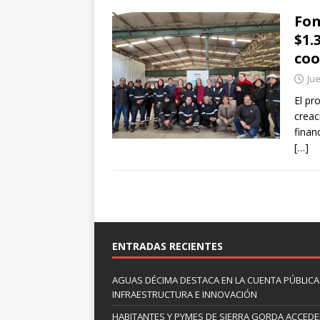
Fon
$1.
coo
Jue
El pr
creac
finan
[…]
ENTRADAS RECIENTES
AGUAS DÉCIMA DESTACA EN LA CUENTA PÚBLICA 
INFRAESTRUCTURA E INNOVACIÓN
HABITANTES Y PYMES DE SIERRA GORDA ACCED