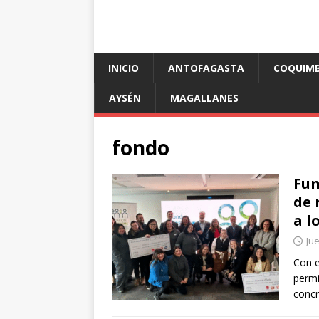
INICIO
ANTOFAGASTA
COQUIM
AYSÉN
MAGALLANES
fondo
Fun
de 
a l
Jue
Con e
permi
concr