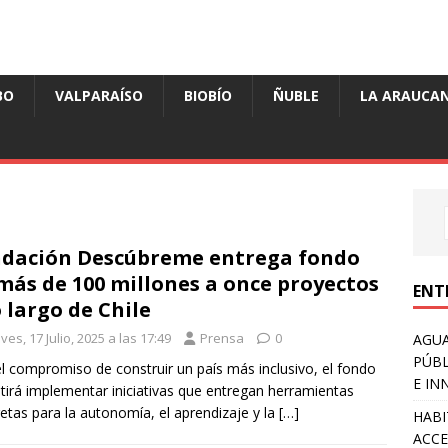
BO
VALPARAÍSO
BIOBÍO
ÑUBLE
LA ARAUCAN
dación Descúbreme entrega fondo
más de 100 millones a once proyectos
ENT
o largo de Chile
ves, 17 Julio, 2025 a las 17:49
Prensa
0
AGUA
PÚBL
l compromiso de construir un país más inclusivo, el fondo
E IN
tirá implementar iniciativas que entregan herramientas
etas para la autonomía, el aprendizaje y la
[…]
HABI
ACCE