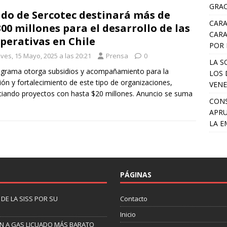
GRAC
do de Sercotec destinará más de
CARA
300 millones para el desarrollo de las
CARA
perativas en Chile
POR 
ves, 15 Mayo, 2025 a las 20:21
Prensa
0
LA S
ograma otorga subsidios y acompañamiento para la
LOS 
ión y fortalecimiento de este tipo de organizaciones,
VENE
ciando proyectos con hasta $20 millones. Anuncio se suma
CONS
APRU
LA E
PÁGINAS
DE LA SISS POR SU
Contacto
Inicio
EN A GAS LICUADO MÁS BARATO