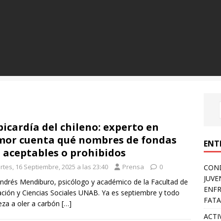
picardía del chileno: experto en
or cuenta qué nombres de fondas
ENT
 aceptables o prohibidos
rtes, 16 Septiembre, 2025 a las 23:40
Prensa
0
COND
JUVE
ndrés Mendiburo, psicólogo y académico de la Facultad de
ENFR
ción y Ciencias Sociales UNAB. Ya es septiembre y todo
FATA
za a oler a carbón
[…]
ACTI