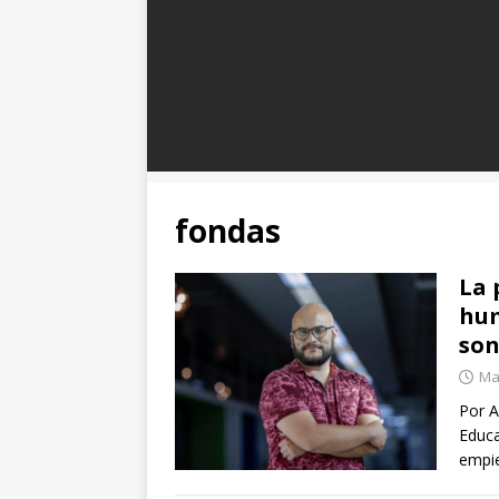
fondas
La 
hum
son
Ma
Por A
Educa
empie