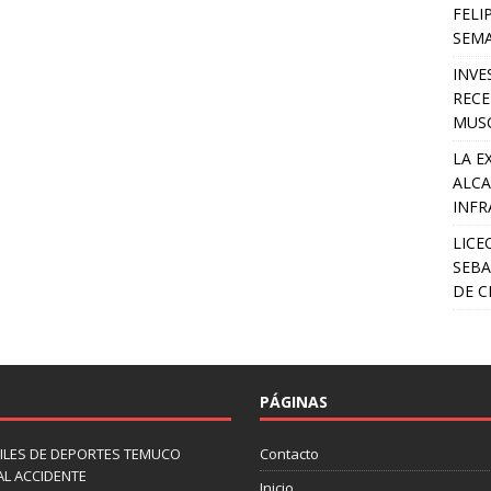
FELI
SEM
INVE
RECE
MUSC
LA E
ALCA
INFR
LICE
SEBA
DE C
PÁGINAS
ILES DE DEPORTES TEMUCO
Contacto
AL ACCIDENTE
Inicio