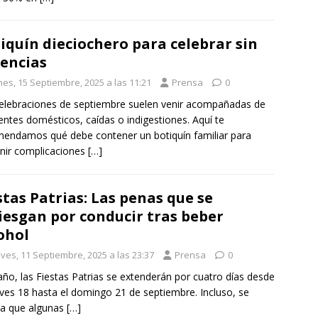
iquín dieciochero para celebrar sin
encias
nes, 15 Septiembre, 2025 a las 11:21
Prensa
0
elebraciones de septiembre suelen venir acompañadas de
entes domésticos, caídas o indigestiones. Aquí te
endamos qué debe contener un botiquín familiar para
nir complicaciones
[…]
stas Patrias: Las penas que se
iesgan por conducir tras beber
ohol
eves, 11 Septiembre, 2025 a las 23:37
Prensa
0
año, las Fiestas Patrias se extenderán por cuatro días desde
eves 18 hasta el domingo 21 de septiembre. Incluso, se
ma que algunas
[…]