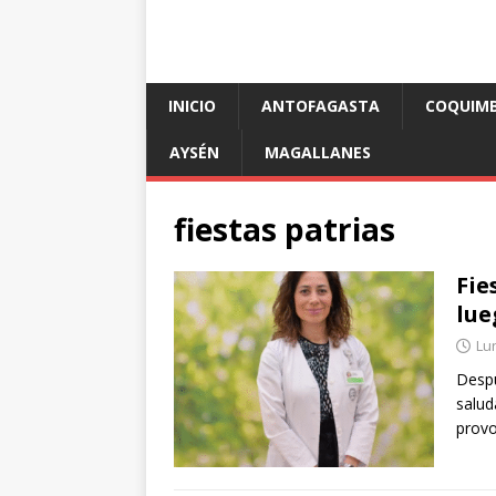
INICIO
ANTOFAGASTA
COQUIM
AYSÉN
MAGALLANES
fiestas patrias
Fie
lue
Lu
Despu
salud
provo