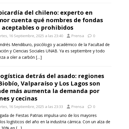
picardía del chileno: experto en
or cuenta qué nombres de fondas
 aceptables o prohibidos
rtes, 16 Septiembre, 2025 a las 23:40
Prensa
0
ndrés Mendiburo, psicólogo y académico de la Facultad de
ción y Ciencias Sociales UNAB. Ya es septiembre y todo
za a oler a carbón
[…]
logística detrás del asado: regiones
Biobío, Valparaíso y Los Lagos son
de más aumenta la demanda por
nes y cecinas
rtes, 16 Septiembre, 2025 a las 23:33
Prensa
0
egada de Fiestas Patrias impulsa uno de los mayores
íos logísticos del año en la industria cárnica. Con un alza de
a 30% en
[…]