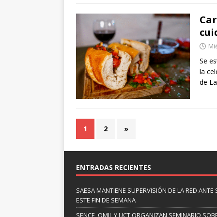
Car
cui
Mié
Se es
la ce
de L
1
2
»
ENTRADAS RECIENTES
SAESA MANTIENE SUPERVISIÓN DE LA RED ANTE
ESTE FIN DE SEMANA
SENCE, OMIL Y UCT ORGANIZAN SEMINARIO SOBR