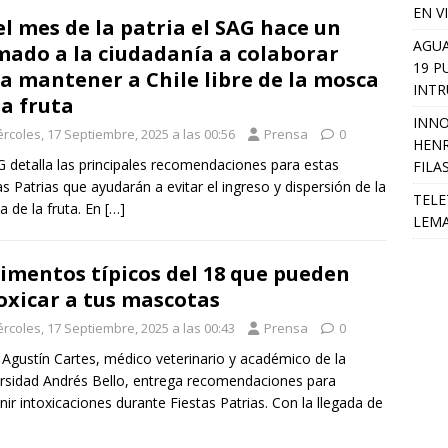
EN V
el mes de la patria el SAG hace un
AGUA
mado a la ciudadanía a colaborar
19 P
a mantener a Chile libre de la mosca
INTR
la fruta
INNO
ércoles, 17 Septiembre, 2025 a las 00:56
Prensa
0
HENR
G detalla las principales recomendaciones para estas
FILA
as Patrias que ayudarán a evitar el ingreso y dispersión de la
TELE
 de la fruta. En
[…]
LEMA
limentos típicos del 18 que pueden
oxicar a tus mascotas
ércoles, 17 Septiembre, 2025 a las 00:43
Prensa
0
. Agustín Cartes, médico veterinario y académico de la
rsidad Andrés Bello, entrega recomendaciones para
nir intoxicaciones durante Fiestas Patrias. Con la llegada de