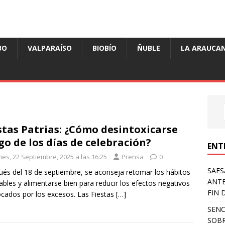
BO
VALPARAÍSO
BIOBÍO
ÑUBLE
LA ARAUCAN
stas Patrias: ¿Cómo desintoxicarse
go de los días de celebración?
ENT
nes, 22 Septiembre, 2025 a las 16:25
Prensa
0
SAES
és del 18 de septiembre, se aconseja retomar los hábitos
ANTE
ables y alimentarse bien para reducir los efectos negativos
FIN 
cados por los excesos. Las Fiestas
[…]
SENC
SOBR