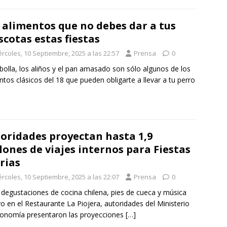
 alimentos que no debes dar a tus
cotas estas fiestas
ércoles, 10 Septiembre, 2025 a las 22:57
Prensa
0
bolla, los aliños y el pan amasado son sólo algunos de los
ntos clásicos del 18 que pueden obligarte a llevar a tu perro
oridades proyectan hasta 1,9
lones de viajes internos para Fiestas
rias
ércoles, 10 Septiembre, 2025 a las 22:07
Prensa
0
 degustaciones de cocina chilena, pies de cueca y música
vo en el Restaurante La Piojera, autoridades del Ministerio
onomía presentaron las proyecciones
[…]