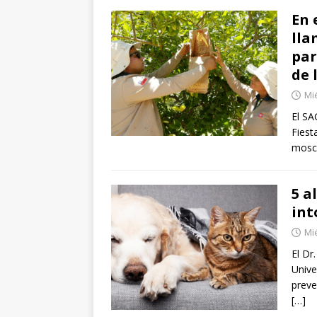
En 
lla
par
de 
Mi
El SA
Fiest
mosca
5 a
int
Mi
El Dr
Unive
preve
[…]