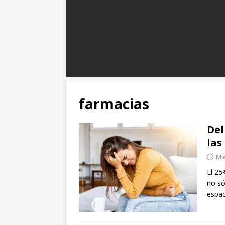
farmacias
Del
las
Mié
El 25
no só
espa