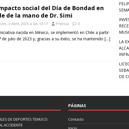
FELI
impacto social del Día de Bondad en
SEM
le de la mano de Dr. Simi
INVE
ves, 3 Abril, 2025 a las 10:17
Prensa
0
RECE
MUSC
iniciativa nacida en México, se implementó en Chile a partir
7 de julio de 2023 y, gracias a su éxito, se ha mantenido
[…]
LA E
ALCA
INFR
LICE
SEBA
DE C
PÁGINAS
ILES DE DEPORTES TEMUCO
Contacto
AL ACCIDENTE
Inicio