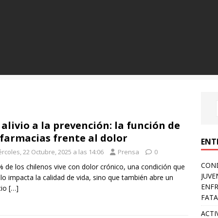
 alivio a la prevención: la función de
 farmacias frente al dolor
ENT
rcoles, 22 Octubre, 2025 a las 14:06
Prensa
0
COND
% de los chilenos vive con dolor crónico, una condición que
JUVE
lo impacta la calidad de vida, sino que también abre un
ENFR
cio
[…]
FATA
ACTI