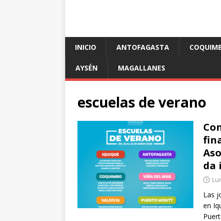
INICIO
ANTOFAGASTA
COQUIM
AYSÉN
MAGALLANES
escuelas de verano
Con
fin
Aso
da 
Lun
Las j
en Iq
Puer