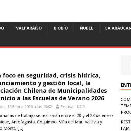
BO
VALPARAÍSO
BIOBÍO
ÑUBLE
LA ARAUCAN
 foco en seguridad, crisis hídrica,
anciamiento y gestión local, la
ENT
ciación Chilena de Municipalidades
inicio a las Escuelas de Verano 2026
COMP
TEMP
es, 19 Enero, 2026 a las 13:02
Prensa
0
PROG
ornadas de trabajo se realizarán entre el 20 y el 23 de enero
REST
uique, Antofagasta, Coquimbo, Viña del Mar, Valdivia y
FAJA
to Montt,
[…]