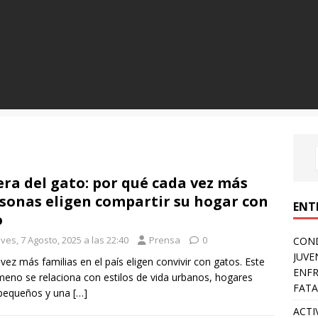
era del gato: por qué cada vez más
sonas eligen compartir su hogar con
ENT
o
ves, 7 Agosto, 2025 a las 22:40
Prensa
0
COND
JUVE
vez más familias en el país eligen convivir con gatos. Este
ENFR
eno se relaciona con estilos de vida urbanos, hogares
FATA
pequeños y una
[…]
ACTI