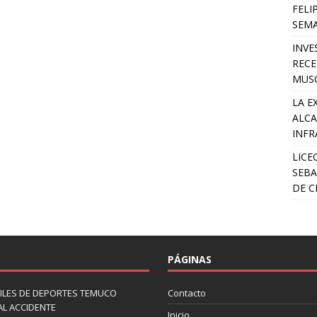
FELI
SEM
INVE
RECE
MUSC
LA E
ALCA
INFR
LICE
SEBA
DE C
PÁGINAS
ILES DE DEPORTES TEMUCO
Contacto
AL ACCIDENTE
Inicio