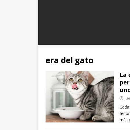
era del gato
La 
per
un
Jue
Cada 
fenóm
más 