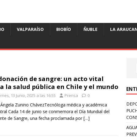
BO
VALPARAÍSO
BIOBÍO
ÑUBLE
LA ARAUCAN
donación de sangre: un acto vital
a la salud pública en Chile y el mundo
ENT
rnes, 13 Junio, 2025 a las 16:55
Prensa
0
DEPO
 Ángela Zunino ChávezTecnóloga médica y académica
PUCH
tral Cada 14 de junio se conmemora el Día Mundial del
CONS
te de Sangre, una fecha proclamada por
[…]
AGUA
PREV