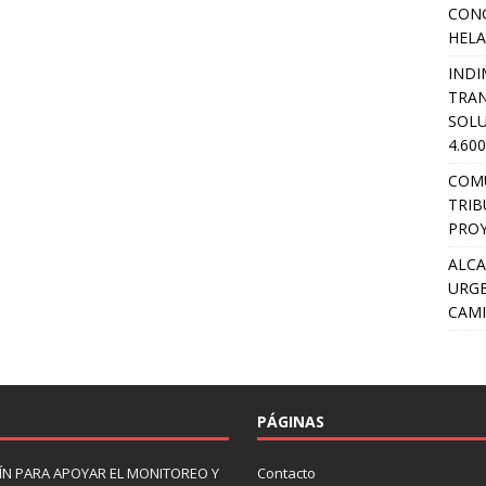
CON
HEL
INDI
TRA
SOLU
4.60
COM
TRIB
PROY
ALCA
URGE
CAMI
PÁGINAS
N PARA APOYAR EL MONITOREO Y
Contacto