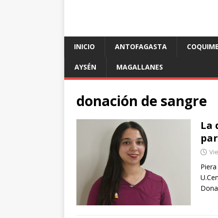
INICIO
ANTOFAGASTA
COQUIM
AYSÉN
MAGALLANES
donación de sangre
La 
par
Vie
Piera
U.Cen
Donan