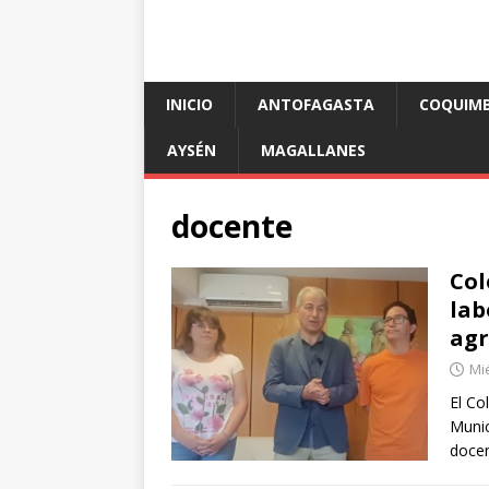
INICIO
ANTOFAGASTA
COQUIM
AYSÉN
MAGALLANES
docente
Col
lab
agr
Mié
El Co
Munic
docen