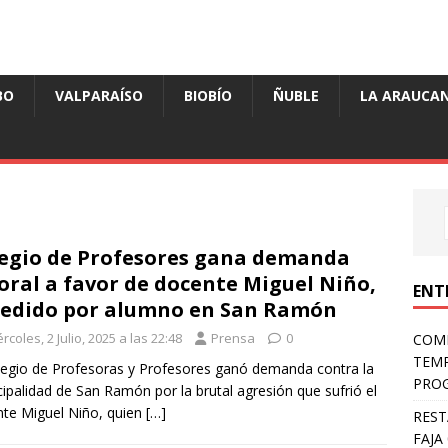
BO
VALPARAÍSO
BIOBÍO
ÑUBLE
LA ARAUCAN
egio de Profesores gana demanda
oral a favor de docente Miguel Niño,
ENT
edido por alumno en San Ramón
rcoles, 2 Julio, 2025 a las 22:48
Prensa
0
COMP
TEMP
legio de Profesoras y Profesores ganó demanda contra la
PROG
ipalidad de San Ramón por la brutal agresión que sufrió el
te Miguel Niño, quien
[…]
REST
FAJA