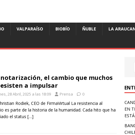
BO
VALPARAÍSO
BIOBÍO
ÑUBLE
LA ARAUCAN
notarización, el cambio que muchos
resisten a impulsar
ENT
es, 28 Abril, 2025 a las 18:09
Prensa
0
CAND
hristian Rodiek, CEO de FirmaVirtual La resistencia al
EN T
o es parte de la historia de la humanidad. Cada hito que ha
ESTÁ
iado el status
[…]
BANC
CHIL