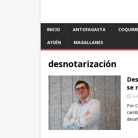
INICIO
ANTOFAGASTA
COQUIM
AYSÉN
MAGALLANES
desnotarización
Des
se 
Lun
Por C
cambi
desaf