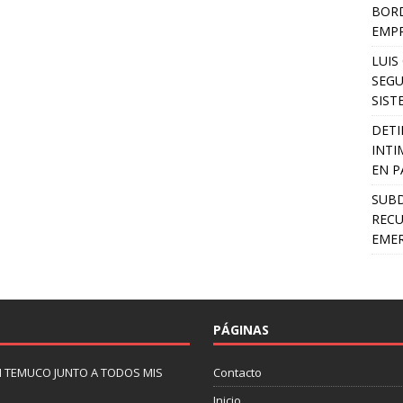
BORD
EMP
LUIS
SEGU
SIST
DETI
INTI
EN P
SUB
RECU
EMER
PÁGINAS
N TEMUCO JUNTO A TODOS MIS
Contacto
Inicio