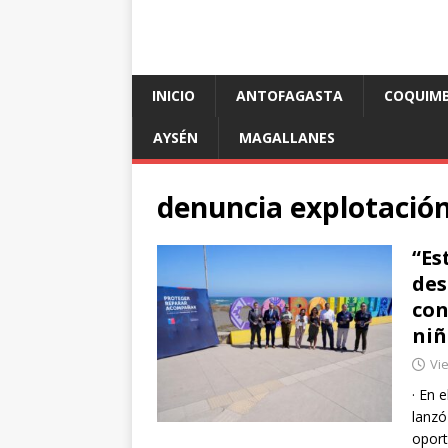
INICIO
ANTOFAGASTA
COQUIM
AYSÉN
MAGALLANES
denuncia explotación
“Es
des
con
niñ
Vie
· En 
lanzó
oport