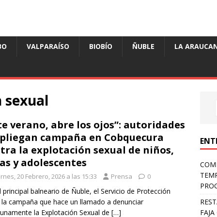
BO
VALPARAÍSO
BIOBÍO
ÑUBLE
LA ARAUCAN
 sexual
te verano, abre los ojos”: autoridades
pliegan campaña en Cobquecura
ENT
tra la explotación sexual de niños,
as y adolescentes
COMP
TEMP
rnes, 20 Febrero, 2026 a las 15:33
Prensa
0
PROG
el principal balneario de Ñuble, el Servicio de Protección
REST
 la campaña que hace un llamado a denunciar
FAJA
unamente la Explotación Sexual de
[…]