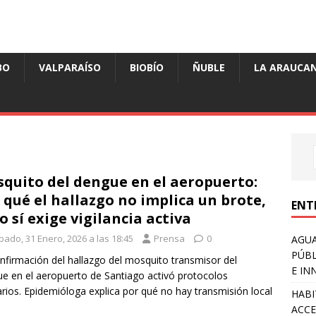
BO
VALPARAÍSO
BIOBÍO
ÑUBLE
LA ARAUCAN
quito del dengue en el aeropuerto:
 qué el hallazgo no implica un brote,
ENT
o sí exige vigilancia activa
bado, 31 Enero, 2026 a las 18:45
Prensa
0
AGUA
PÚBL
nfirmación del hallazgo del mosquito transmisor del
E IN
e en el aeropuerto de Santiago activó protocolos
arios. Epidemióloga explica por qué no hay transmisión local
HABI
ACCE