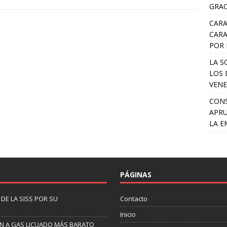
GRAC
CARA
CARA
POR 
LA S
LOS 
VENE
CONS
APRU
LA E
PÁGINAS
DE LA SISS POR SU
Contacto
Inicio
EN A GAS LICUADO MÁS BARATO