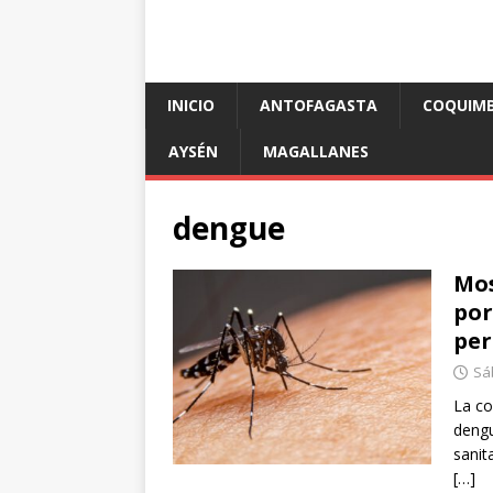
INICIO
ANTOFAGASTA
COQUIM
AYSÉN
MAGALLANES
dengue
Mos
por
per
Sá
La co
dengu
sanit
[…]