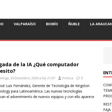
BO
VALPARAÍSO
BIOBÍO
ÑUBLE
LA ARAUCAN
gada de la IA ¿Qué computador
esito?
ENT
mingo, 29 Diciembre, 2024 a las 21:07
Prensa
0
COMP
osé Luis Fernández, Gerente de Tecnología de Kingston
TEMP
ology para Latinoamérica. Las nuevas tecnologías
PROG
ipan el advenimiento de nuevos equipos y con ello aparece
REST
FAJA