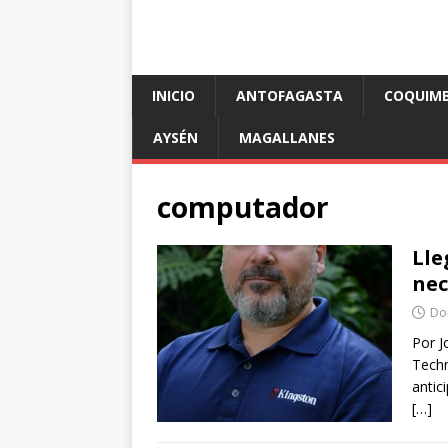
INICIO
ANTOFAGASTA
COQUIM
AYSÉN
MAGALLANES
computador
Lle
nec
Do
Por J
Techn
antic
[…]