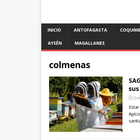
INICIO
ANTOFAGASTA
COQUIM
AYSÉN
MAGALLANES
colmenas
SAG
sus
Jue
Estar
Apíco
sanit