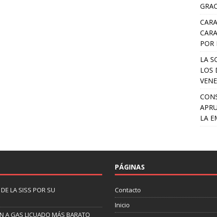
GRAC
CARA
CARA
POR 
LA S
LOS 
VENE
CONS
APRU
LA E
PÁGINAS
DE LA SISS POR SU
Contacto
Inicio
EN A GAS LICUADO MÁS BARATO