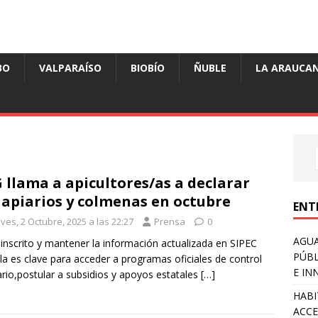
BO
VALPARAÍSO
BIOBÍO
ÑUBLE
LA ARAUCAN
 llama a apicultores/as a declarar
 apiarios y colmenas en octubre
ENT
ves, 2 Octubre, 2025 a las 22:27
Prensa
0
AGUA
 inscrito y mantener la información actualizada en SIPEC
PÚBL
la es clave para acceder a programas oficiales de control
E IN
ario,postular a subsidios y apoyos estatales
[…]
HABI
ACCE