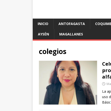
INICIO
ANTOFAGASTA
COQUIM
AYSÉN
MAGALLANES
colegios
Cel
pro
alf
Mar
La ap
uso d
Bási