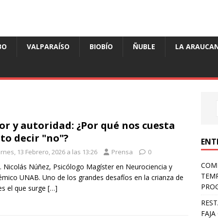
BO
VALPARAÍSO
BIOBÍO
ÑUBLE
LA ARAUCAN
r y autoridad: ¿Por qué nos cuesta
to decir "no"?
ENT
rnes, 13 Febrero, 2026 a las 13:26
Prensa
0
COMP
. Nicolás Núñez, Psicólogo Magíster en Neurociencia y
TEMP
mico UNAB. Uno de los grandes desafíos en la crianza de
PROG
es el que surge
[…]
REST
FAJA