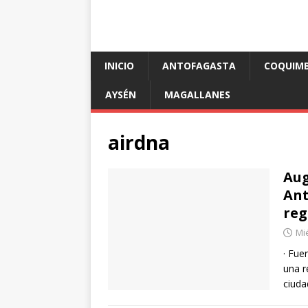
INICIO
ANTOFAGASTA
COQUIM
AYSÉN
MAGALLANES
airdna
Aug
Ant
reg
Mié
· Fue
una r
ciuda