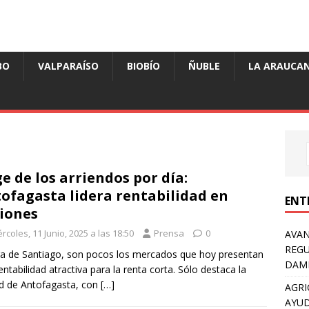
BO
VALPARAÍSO
BIOBÍO
ÑUBLE
LA ARAUCAN
e de los arriendos por día:
ofagasta lidera rentabilidad en
ENT
iones
rcoles, 11 Junio, 2025 a las 18:50
Prensa
0
AVAN
REGU
ra de Santiago, son pocos los mercados que hoy presentan
DAMN
entabilidad atractiva para la renta corta. Sólo destaca la
d de Antofagasta, con
[…]
AGRI
AYUD