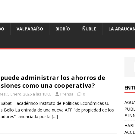
BO
VALPARAÍSO
BIOBÍO
ÑUBLE
LA ARAUCAN
 puede administrar los ahorros de
siones como una cooperativa?
ENT
es, 5 Enero, 2026 a las 18:05
Prensa
0
AGUA
 Sabat – académico Instituto de Políticas Económicas U.
PÚBL
s Bello La entrada de una nueva AFP “de propiedad de los
E IN
jadores” -anunciada por la
[…]
HABI
ACCE