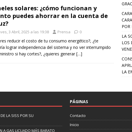
GRAC
eles solares: ¿cómo funcionan y
CARA
nto puedes ahorrar en la cuenta de
CARA
luz?
POR 
ves, 3 Abril, 2025 a las 19:38
Prensa
0
LA S
res reducir el costo de tu consumo energético?, ¿te
LOS 
ría lograr independencia del sistema y no ver interrumpido
VENE
ministro si hay cortes?, ¿quieres generar
[…]
CONS
APRU
LA E
PÁGINAS
DE LA SISS POR SU
Contacto
Inicio
EN A GAS LICUADO MÁS BARATO