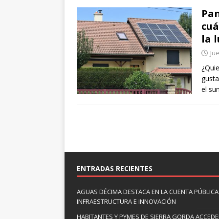
Pan
cuá
la 
Jue
¿Quie
gusta
el su
ENTRADAS RECIENTES
AGUAS DÉCIMA DESTACA EN LA CUENTA PÚBLICA 
INFRAESTRUCTURA E INNOVACIÓN
HABITANTES Y PYMES DE SIERRA GORDA ACCED