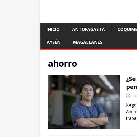
INICIO
ANTOFAGASTA
COQUIM
AYSÉN
MAGALLANES
ahorro
¿Se
pen
Lun
Jorge
André
traba