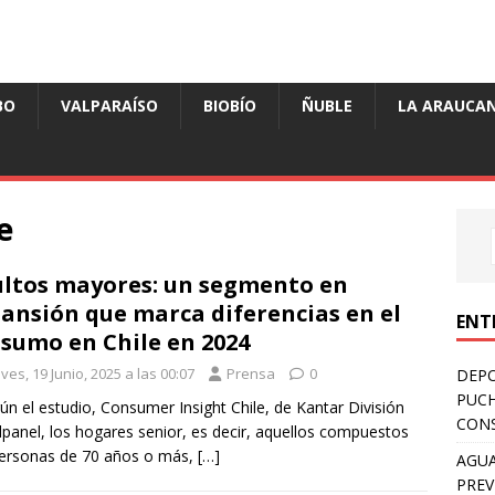
BO
VALPARAÍSO
BIOBÍO
ÑUBLE
LA ARAUCAN
e
ltos mayores: un segmento en
ansión que marca diferencias en el
ENT
sumo en Chile en 2024
ves, 19 Junio, 2025 a las 00:07
Prensa
0
DEPO
PUCH
ún el estudio, Consumer Insight Chile, de Kantar División
CONS
panel, los hogares senior, es decir, aquellos compuestos
ersonas de 70 años o más,
[…]
AGUA
PREV