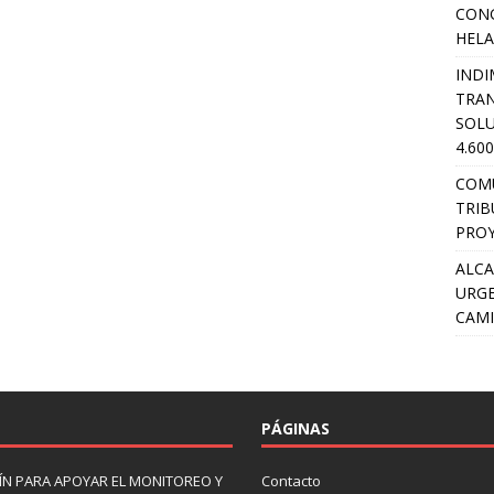
CON
HEL
INDI
TRA
SOLU
4.60
COM
TRIB
PROY
ALCA
URGE
CAMI
PÁGINAS
N PARA APOYAR EL MONITOREO Y
Contacto