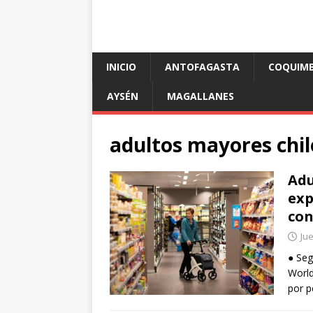
INICIO
ANTOFAGASTA
COQUIM
AYSÉN
MAGALLANES
adultos mayores chil
Adu
exp
con
Jue
● Seg
World
por p