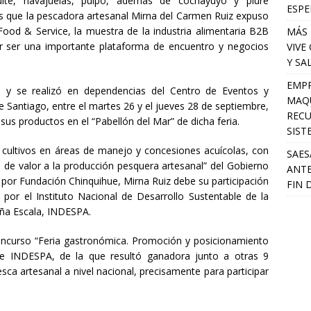
ulte, navajuelas, pulpo, además de cochayuyo y piure
ESPE
os que la pescadora artesanal Mirna del Carmen Ruiz expuso
Food & Service, la muestra de la industria alimentaria B2B
MÁS 
r ser una importante plataforma de encuentro y negocios
VIVE
Y SA
EMPR
as y se realizó en dependencias del Centro de Eventos y
MAQU
 Santiago, entre el martes 26 y el jueves 28 de septiembre,
RECU
us productos en el “Pabellón del Mar” de dicha feria.
SIST
n cultivos en áreas de manejo y concesiones acuícolas, con
SAES
 de valor a la producción pesquera artesanal” del Gobierno
ANTE
 por Fundación Chinquihue, Mirna Ruiz debe su participación
FIN 
 por el Instituto Nacional de Desarrollo Sustentable de la
eña Escala, INDESPA.
oncurso “Feria gastronómica. Promoción y posicionamiento
de INDESPA, de la que resultó ganadora junto a otras 9
sca artesanal a nivel nacional, precisamente para participar