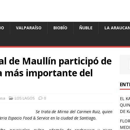
BO
VALPARAÍSO
BIOBÍO
ÑUBLE
LA ARAUCAN
l de Maullín participó de
ia más importante del
ENT
nsa
LOS LAGOS
0
EL K
QUIN
DE K
Se trata de Mirna del Carmen Ruiz, quien
eria Espacio Food & Service en la ciudad de Santiago.
FLOR
MEDI