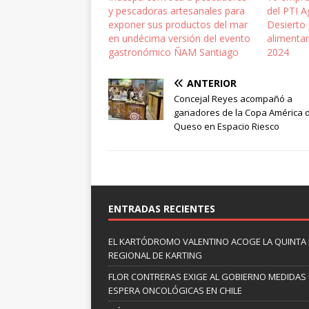
y pescadoras artesanales para
del PTI A
exponer sus productos del mar
Desierto 
en undécima versión del evento
alimentar
gastronómico ÑAM Santiago
2024
ANTERIOR
Concejal Reyes acompañó a
ganadores de la Copa América d
Queso en Espacio Riesco
ENTRADAS RECIENTES
EL KARTÓDROMO VALENTINO ACOGE LA QUINTA
REGIONAL DE KARTING
FLOR CONTRERAS EXIGE AL GOBIERNO MEDIDAS 
ESPERA ONCOLÓGICAS EN CHILE