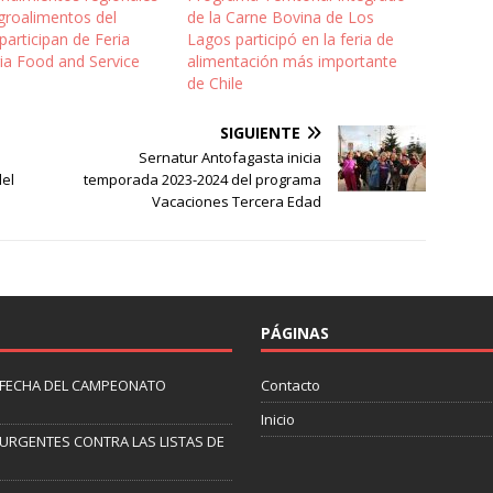
groalimentos del
de la Carne Bovina de Los
participan de Feria
Lagos participó en la feria de
ia Food and Service
alimentación más importante
de Chile
SIGUIENTE
Sernatur Antofagasta inicia
el
temporada 2023-2024 del programa
Vacaciones Tercera Edad
PÁGINAS
 FECHA DEL CAMPEONATO
Contacto
Inicio
URGENTES CONTRA LAS LISTAS DE