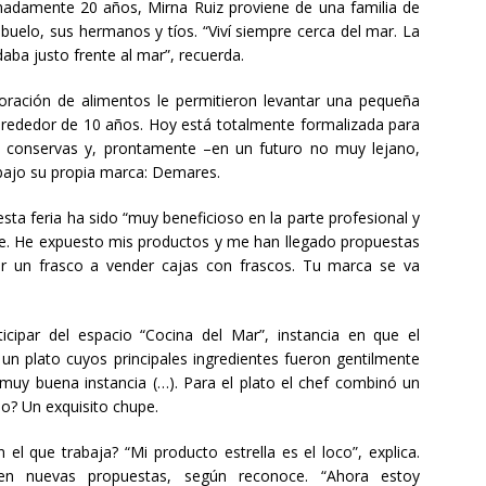
madamente 20 años, Mirna Ruiz proviene de una familia de
abuelo, sus hermanos y tíos. “Viví siempre cerca del mar. La
aba justo frente al mar”, recuerda.
oración de alimentos le permitieron levantar una pequeña
lrededor de 10 años. Hoy está totalmente formalizada para
 conservas y, prontamente –en un futuro no muy lejano,
bajo su propia marca: Demares.
sta feria ha sido “muy beneficioso en la parte profesional y
e. He expuesto mis productos y me han llegado propuestas
 un frasco a vender cajas con frascos. Tu marca se va
icipar del espacio “Cocina del Mar”, instancia en que el
un plato cuyos principales ingredientes fueron gentilmente
 muy buena instancia (…). Para el plato el chef combinó un
do? Un exquisito chupe.
 el que trabaja? “Mi producto estrella es el loco”, explica.
n nuevas propuestas, según reconoce. “Ahora estoy