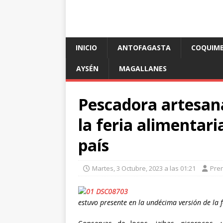
INICIO
ANTOFAGASTA
COQUIM
AYSÉN
MAGALLANES
Pescadora artesana
la feria alimentar
país
Martes, 3 Octubre, 2023 a las 01:21
Pre
estuvo presente en la undécima versión de la f