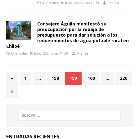
Miércoles, 10 Julio, 2024 a las 14:39
Prensa
Consejero Águila manifestó su
preocupación por la rebaja de
presupuesto para dar solución a los
requerimientos de agua potable rural en
Chiloé
Miércoles, 10 Julio, 2024 a las 14:30
Prensa
«
1
…
158
159
160
…
226
»
ENTRADAS RECIENTES