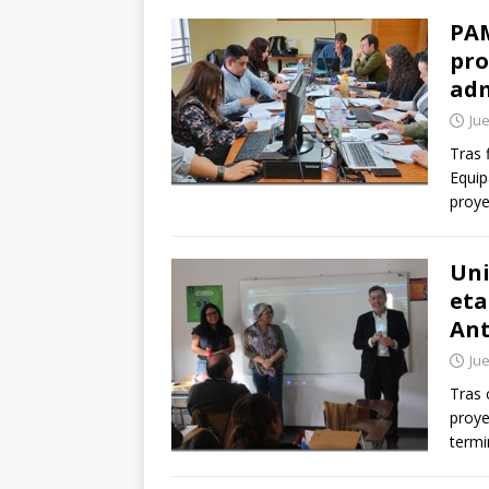
PAM
pro
adm
Jue
Tras 
Equip
proye
Uni
eta
Ant
Jue
Tras 
proye
termi