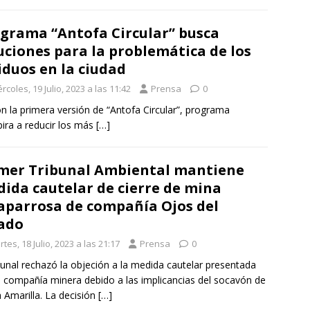
grama “Antofa Circular” busca
uciones para la problemática de los
iduos en la ciudad
rcoles, 19 Julio, 2023 a las 11:42
Prensa
0
 la primera versión de “Antofa Circular”, programa
ira a reducir los más
[…]
mer Tribunal Ambiental mantiene
ida cautelar de cierre de mina
aparrosa de compañía Ojos del
ado
tes, 18 Julio, 2023 a las 21:17
Prensa
0
ibunal rechazó la objeción a la medida cautelar presentada
a compañía minera debido a las implicancias del socavón de
a Amarilla. La decisión
[…]