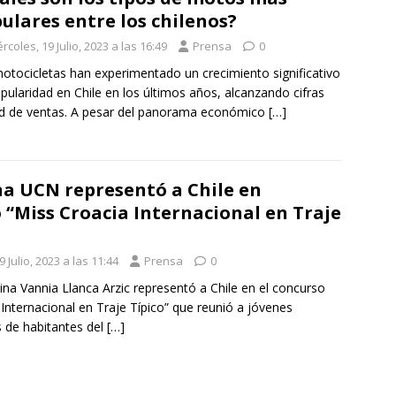
ulares entre los chilenos?
rcoles, 19 Julio, 2023 a las 16:49
Prensa
0
otocicletas han experimentado un crecimiento significativo
pularidad en Chile en los últimos años, alcanzando cifras
d de ventas. A pesar del panorama económico
[…]
a UCN representó a Chile en
 “Miss Croacia Internacional en Traje
 Julio, 2023 a las 11:44
Prensa
0
ina Vannia Llanca Arzic representó a Chile en el concurso
Internacional en Traje Típico” que reunió a jóvenes
 de habitantes del
[…]