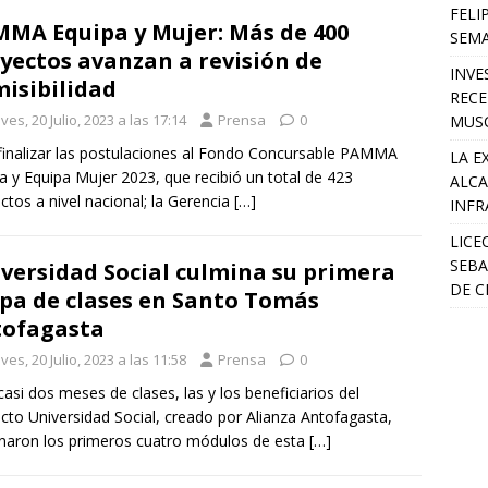
FELI
MA Equipa y Mujer: Más de 400
SEM
yectos avanzan a revisión de
INVE
isibilidad
RECE
ves, 20 Julio, 2023 a las 17:14
Prensa
0
MUSC
finalizar las postulaciones al Fondo Concursable PAMMA
LA E
a y Equipa Mujer 2023, que recibió un total de 423
ALCA
ctos a nivel nacional; la Gerencia
[…]
INFR
LICE
SEBA
versidad Social culmina su primera
DE C
pa de clases en Santo Tomás
ofagasta
ves, 20 Julio, 2023 a las 11:58
Prensa
0
casi dos meses de clases, las y los beneficiarios del
cto Universidad Social, creado por Alianza Antofagasta,
naron los primeros cuatro módulos de esta
[…]